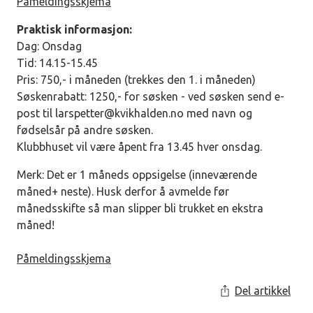
Påmeldingsskjema
Praktisk informasjon:
Dag: Onsdag
Tid: 14.15-15.45
Pris: 750,- i måneden (trekkes den 1. i måneden)
Søskenrabatt: 1250,- for søsken - ved søsken send e-
post til
larspetter@kvikhalden.no
med navn og
fødselsår på andre søsken.
Klubbhuset vil være åpent fra 13.45 hver onsdag.
Merk: Det er 1 måneds oppsigelse (inneværende
måned+ neste). Husk derfor å avmelde før
månedsskifte så man slipper bli trukket en ekstra
måned!
Påmeldingsskjema
Del artikkel