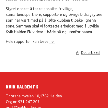
Styret ønsker å takke ansatte, frivillige,
samarbeidspartnere, supportere og øvrige bidragsytere
som har vært med på å løfte klubben tilbake i grønn
sone. Sammen skal vi fortsette arbeidet med å utvikle
Kvik Halden FK videre – både på og utenfor banen.
Hele rapporten kan leses
her
Del artikkel
KVIK HALDEN FK
Thorsheimveien 10,1782 Halden
Org.nr. 971 247 207
post@kvikhalden.no