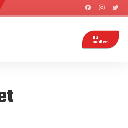
Bli
medlem
et