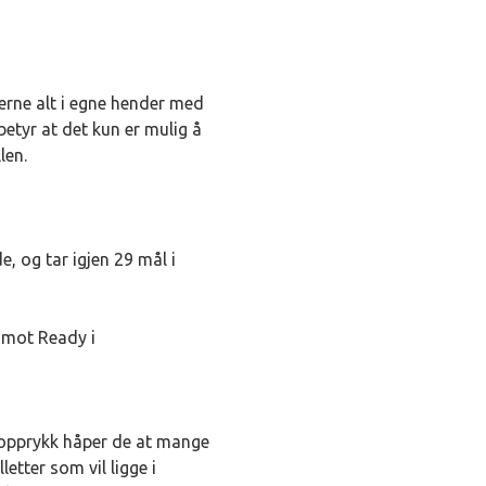
erne alt i egne hender med
etyr at det kun er mulig å
len.
, og tar igjen 29 mål i
r mot Ready i
m opprykk håper de at mange
etter som vil ligge i