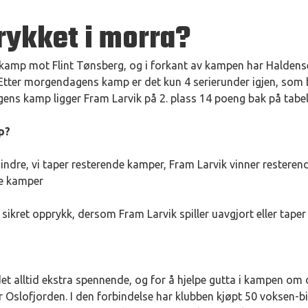
rykket i morra?
tekamp mot Flint Tønsberg, og i forkant av kampen har Haldens
 Etter morgendagens kamp er det kun 4 serierunder igjen, som b
ens kamp ligger Fram Larvik på 2. plass 14 poeng bak på tabel
pp?
ndre, vi taper resterende kamper, Fram Larvik vinner resterende
de kamper
ikret opprykk, dersom Fram Larvik spiller uavgjort eller tape
det alltid ekstra spennende, og for å hjelpe gutta i kampen o
 Oslofjorden. I den forbindelse har klubben kjøpt 50 voksen-bill