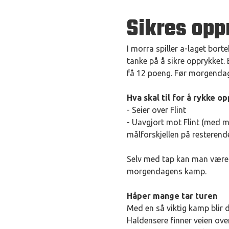
Sikres opp
I morra spiller a-laget bor
tanke på å sikre opprykket.
få 12 poeng. Før morgendag
Hva skal til for å rykke o
- Seier over Flint
- Uavgjort mot Flint (med mi
målforskjellen på resteren
Selv med tap kan man være s
morgendagens kamp.
Håper mange tar turen
Med en så viktig kamp blir 
Haldensere finner veien over